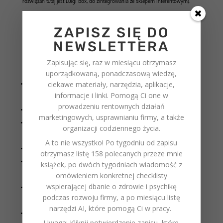
rozwiązań tutaj jest Luigi Box, do zintegrowania ze sklepem interentowym).
Karta produktu – moment decyzji zakupowej
ZAPISZ SIĘ DO
NEWSLETTERA
Karta produktu to najważniejszy element całego procesu konwersji. To właśnie
tutaj użytkownik decyduje, czy doda produkt do koszyka, czy wróci do Google /
sklepu Twojej konkurencji.
Zapisując się, raz w miesiącu otrzymasz
W audycie CRO analizuję m.in.:
uporządkowaną, ponadczasową wiedzę,
ciekawe materiały, narzędzia, aplikacje,
Czy opis produktu jest
unikalny, konkretny i zrozumiały
, a nie tylko
informacje i linki. Pomogą Ci one w
kopiowany z katalogu producenta?
prowadzeniu rentownych działań
Czy opis posiada dodatkowe tabele, opis niestandardowy, emotikony?
marketingowych, usprawnianiu firmy, a także
Czy zdjęcia są wysokiej jakości, pokazują produkt w użyciu i mają opcję
organizacji codziennego życia.
przybliżenia (zoom)?
A to nie wszystko! Po tygodniu od zapisu
Czy w karcie jest pokazany produkt “w użyciu”, wideo produktowe?
otrzymasz listę 158 polecanych przeze mnie
Czy dostępne są
opinie klientów
, certyfikaty, gwarancje i inne elementy
książek
, po dwóch tygodniach wiadomość z
budujące zaufanie?
omówieniem konkretnej checklisty
wspierającej dbanie o zdrowie i psychikę
Czy sekcja z rekomendacjami produktów powiązanych faktycznie zwiększa
podczas rozwoju firmy
, a po miesiącu
listę
sprzedaż, czy tylko rozprasza?
narzędzi AI, które pomogą Ci w pracy
.
Czy przycisk „Dodaj do koszyka” jest dobrze widoczny i nie konkuruje z
Uwaga: Kliknij potwierdzenie zapisu, które