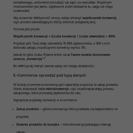
kontaktowego, umówienie konsultacji lub zapis na newsletter. Wspólnym
mianownikiem jest jedno. Użytkownik zrobił dokładnie to, czego od niego
oczekiwałeś.
Aby zrozumieć efektywność strony, należy zmierzyć
współczynnik konwersji
,
czyli procent odwiedzających, którzy dokonali pożądanej akcji.
Formuła jest prosta:
Współczynnik konwersji = (Liczba konwersji / Liczba odwiedzin) × 100%
Przykład: jeśli Twój sklep odwiedziło 10 000 użytkowników, a 300 z nich
dokonało zakupu, współczynnik konwersji wynosi 3%.
Jednak to tylko liczba. Pytanie brzmi:
co w Twoim modelu biznesowym
oznacza „konwersję”?
Bo definicja tej metryki zawsze zależy od rodzaju działalności.
E-Commerce: sprzedaż pod lupą danych
W branży e-commerce konwersja jest najbardziej oczywista, to zakup produktu.
Warto analizować także
mikrokonwersje
, czyli wcześniejsze etapy procesu
zakupowego, które prowadzą użytkownika do celu.
Najczęstsze przykłady konwersji w e-commerce:
Zakup produktu
– główna konwersja, która przekłada się bezpośrednio na
przychód.
Dodanie produktu do koszyka
– mikrokonwersja pokazująca intencję
zakupu.