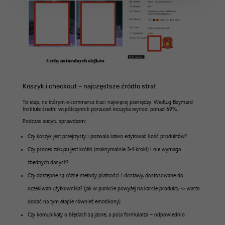
Koszyk i checkout – najczęstsze źródło strat
To etap, na którym e-commerce traci najwięcej pieniędzy. Według Baymard
Institute średni współczynnik porzuceń koszyka wynosi ponad 69%.
Podczas audytu sprawdzam:
Czy koszyk jest przejrzysty i pozwala łatwo edytować ilość produktów?
Czy proces zakupu jest krótki (maksymalnie 3-4 kroki) i nie wymaga
zbędnych danych?
Czy dostępne są różne metody płatności i dostawy, dostosowane do
oczekiwań użytkownika? (jak w punkcie powyżej na karcie produktu -> warto
dodać na tym etapie również emotikony)
Czy komunikaty o błędach są jasne, a pola formularza – odpowiednio