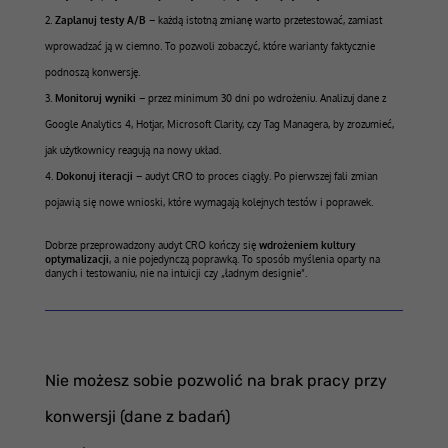
Zaplanuj testy A/B
– każdą istotną zmianę warto przetestować, zamiast
wprowadzać ją w ciemno. To pozwoli zobaczyć, które warianty faktycznie
podnoszą konwersję.
Monitoruj wyniki
– przez minimum 30 dni po wdrożeniu. Analizuj dane z
Google Analytics 4, Hotjar, Microsoft Clarity, czy Tag Managera, by zrozumieć,
jak użytkownicy reagują na nowy układ.
Dokonuj iteracji
– audyt CRO to proces ciągły. Po pierwszej fali zmian
pojawią się nowe wnioski, które wymagają kolejnych testów i poprawek.
Dobrze przeprowadzony audyt CRO kończy się
wdrożeniem kultury
optymalizacji
, a nie pojedynczą poprawką. To sposób myślenia oparty na
danych i testowaniu, nie na intuicji czy „ładnym designie”.
Nie możesz sobie pozwolić na brak pracy przy
konwersji (dane z badań)