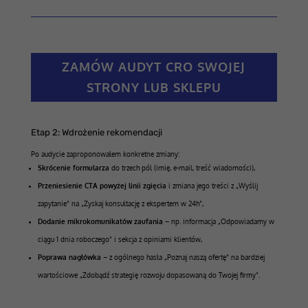
ZAMÓW AUDYT CRO SWOJEJ
STRONY LUB SKLEPU
Etap 2: Wdrożenie rekomendacji
Po audycie zaproponowałem konkretne zmiany:
Skrócenie formularza
do trzech pól (imię, e-mail, treść wiadomości),
Przeniesienie CTA powyżej linii zgięcia
i zmiana jego treści z „Wyślij
zapytanie” na „Zyskaj konsultację z ekspertem w 24h”,
Dodanie mikrokomunikatów zaufania
– np. informacja „Odpowiadamy w
ciągu 1 dnia roboczego” i sekcja z opiniami klientów,
Poprawa nagłówka
– z ogólnego hasła „Poznaj naszą ofertę” na bardziej
wartościowe „Zdobądź strategię rozwoju dopasowaną do Twojej firmy”.