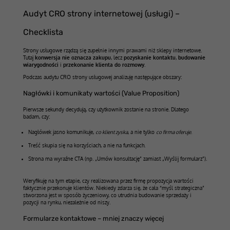
Audyt CRO strony internetowej (usługi) –
Checklista
Strony usługowe rządzą się zupełnie innymi prawami niż sklepy internetowe.
Tutaj
konwersja nie oznacza zakupu
, lecz
pozyskanie kontaktu
,
budowanie
wiarygodności
i
przekonanie klienta do rozmowy
.
Podczas audytu CRO strony usługowej analizuję następujące obszary:
Nagłówki i komunikaty wartości (Value Proposition)
Pierwsze sekundy decydują, czy użytkownik zostanie na stronie. Dlatego
badam, czy:
Nagłówek jasno komunikuje,
co klient zyska
, a nie tylko
co firma oferuje
.
Treść skupia się na korzyściach, a nie na funkcjach.
Strona ma wyraźne CTA (np. „Umów konsultację” zamiast „Wyślij formularz”).
Weryfikuję na tym etapie, czy realizowana przez firmę propozycja wartości
faktycznie przekonuje klientów. Niekiedy zdarza się, że cała “myśl strategiczna”
stworzona jest w sposób życzeniowy, co utrudnia budowanie sprzedaży i
pozycji na rynku, niezależnie od niszy.
Formularze kontaktowe – mniej znaczy więcej