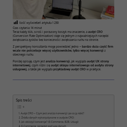
Ilość wyświetleń artykułu
1 230
Czas czytania:
14
minut
Teraz każdy klik, scroll i porzucony koszyk ma znaczenie, a
audyt CRO
(Conversion Rate Optimization) staje się jednym z najważniejszych narzędzi
zwiększania zysków bez konieczności zwiększania ruchu na stronie.
Z perspektywy konsultanta mogę powiedzieć jedno –
bardzo duża część firm
wcale nie potrzebuje więcej użytkowników, tylko więcej konwersji
z
obecnego ruchu.
Poniżej opisuję, czym jest
analiza konwersji
, jak wygląda
audyt UX strony
internetowej
, czym różni się
audyt sklepu internetowego od audytu strony
usługowej
, a także jak wygląda
przykładowy audyt CRO
w praktyce.
Spis treści
Audyt CRO – Czym jest analiza konwersji i po co ją robić?
Źródła danych wykorzystywane w audycie CRO:
Jak obliczyć konwersje? (E-Commerce, B2B, Usługi)
E-Commerce: sprzedaż pod lupą danych