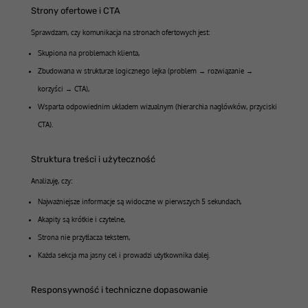
Strony ofertowe i CTA
Sprawdzam, czy komunikacja na stronach ofertowych jest:
Skupiona na problemach klienta,
Zbudowana w strukturze logicznego lejka (problem → rozwiązanie →
korzyści → CTA),
Wsparta odpowiednim układem wizualnym (hierarchia nagłówków, przyciski
CTA).
Struktura treści i użyteczność
Analizuję, czy:
Najważniejsze informacje są widoczne w pierwszych 5 sekundach,
Akapity są krótkie i czytelne,
Strona nie przytłacza tekstem,
Każda sekcja ma jasny cel i prowadzi użytkownika dalej.
Responsywność i techniczne dopasowanie