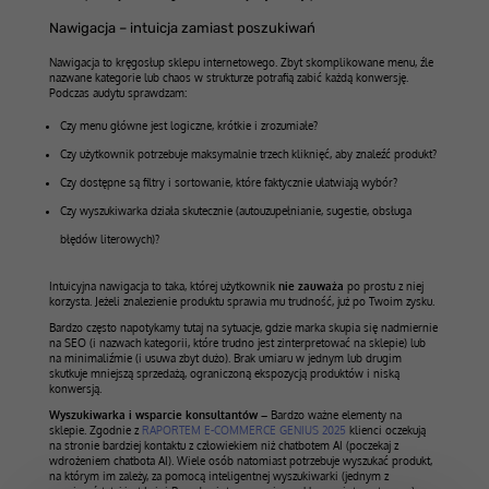
Nawigacja – intuicja zamiast poszukiwań
Nawigacja to kręgosłup sklepu internetowego. Zbyt skomplikowane menu, źle
nazwane kategorie lub chaos w strukturze potrafią zabić każdą konwersję.
Podczas audytu sprawdzam:
Czy menu główne jest logiczne, krótkie i zrozumiałe?
Czy użytkownik potrzebuje maksymalnie trzech kliknięć, aby znaleźć produkt?
Czy dostępne są filtry i sortowanie, które faktycznie ułatwiają wybór?
Czy wyszukiwarka działa skutecznie (autouzupełnianie, sugestie, obsługa
błędów literowych)?
Intuicyjna nawigacja to taka, której użytkownik
nie zauważa
po prostu z niej
korzysta. Jeżeli znalezienie produktu sprawia mu trudność, już po Twoim zysku.
Bardzo często napotykamy tutaj na sytuacje, gdzie marka skupia się nadmiernie
na SEO (i nazwach kategorii, które trudno jest zinterpretować na sklepie) lub
na minimaliźmie (i usuwa zbyt dużo). Brak umiaru w jednym lub drugim
skutkuje mniejszą sprzedażą, ograniczoną ekspozycją produktów i niską
konwersją.
Wyszukiwarka i wsparcie konsultantów –
Bardzo ważne elementy na
sklepie. Zgodnie z
RAPORTEM E-COMMERCE GENIUS 2025
klienci oczekują
na stronie bardziej kontaktu z człowiekiem niż chatbotem AI (poczekaj z
wdrożeniem chatbota AI). Wiele osób natomiast potrzebuje wyszukać produkt,
na którym im zależy, za pomocą inteligentnej wyszukiwarki (jednym z