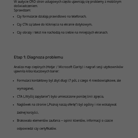
W audycie CRO stron usługowych często ujawniają się problemy z mobilnym
doświadczeniem.
Sprawdzam:
Czy formularze działają prawidłowo na telefonach,
Czy CTA są łatwe do kliknięcia na ekranie dotykowym,
Czy obrazy i tekst nie nachodzą na siebie na mniejszych ekranach.
Etap 1: Diagnoza problemu
Analiza map cieplnych (Hotjar / Microsoft Clarity) i nagrań sesji użytkowników
ujawniła kilka kluczowych barier:
Formularz kontaktowy był zbyt długi (7 pól, z czego 4 nieobowiązkowe, ale
wymagane),
CTA („Wyślij zapytanie”) było umieszczone poniżej linii zgięcia,
Nagłówek na stronie („Poznaj naszą ofertę”) był ogólny i nie wskazywał
żadnej korzyści,
Brakowało elementów zaufania – opinii klientów, informacji o czasie
odpowiedzi czy certyfikatów.