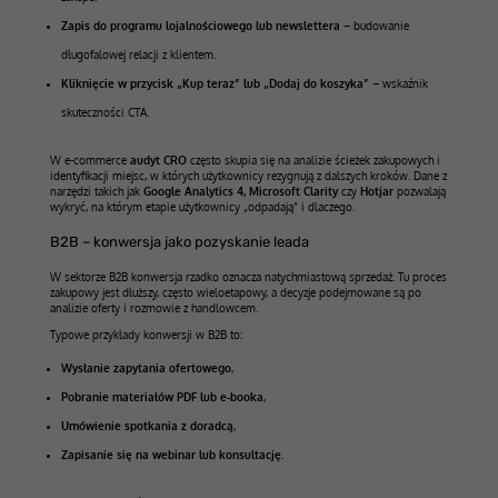
Zapis do programu lojalnościowego lub newslettera
– budowanie
długofalowej relacji z klientem.
Kliknięcie w przycisk „Kup teraz” lub „Dodaj do koszyka”
– wskaźnik
skuteczności CTA.
W e-commerce
audyt CRO
często skupia się na analizie ścieżek zakupowych i
identyfikacji miejsc, w których użytkownicy rezygnują z dalszych kroków. Dane z
narzędzi takich jak
Google Analytics 4, Microsoft Clarity
czy
Hotjar
pozwalają
wykryć, na którym etapie użytkownicy „odpadają” i dlaczego.
B2B – konwersja jako pozyskanie leada
W sektorze B2B konwersja rzadko oznacza natychmiastową sprzedaż. Tu proces
zakupowy jest dłuższy, często wieloetapowy, a decyzje podejmowane są po
analizie oferty i rozmowie z handlowcem.
Typowe przykłady konwersji w B2B to:
Wysłanie zapytania ofertowego
,
Pobranie materiałów PDF lub e-booka
,
Umówienie spotkania z doradcą
,
Zapisanie się na webinar lub konsultację.