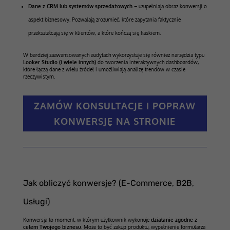
Dane z CRM lub systemów sprzedażowych
– uzupełniają obraz konwersji o
aspekt biznesowy. Pozwalają zrozumieć, które zapytania faktycznie
przekształcają się w klientów, a które kończą się fiaskiem.
W bardziej zaawansowanych audytach wykorzystuje się również narzędzia typu
Looker Studio (i wiele innych)
do tworzenia interaktywnych dashboardów,
które łączą dane z wielu źródeł i umożliwiają analizę trendów w czasie
rzeczywistym.
ZAMÓW KONSULTACJE I POPRAW
KONWERSJĘ NA STRONIE
Jak obliczyć konwersje? (E-Commerce, B2B,
Usługi)
Konwersja to moment, w którym użytkownik wykonuje
działanie zgodne z
celem Twojego biznesu
. Może to być zakup produktu, wypełnienie formularza