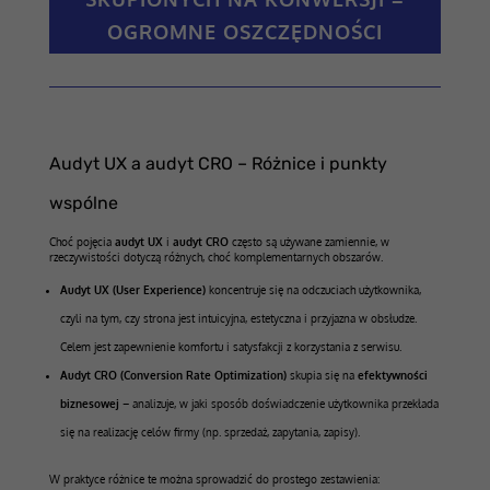
OGROMNE OSZCZĘDNOŚCI
Audyt UX a audyt CRO – Różnice i punkty
wspólne
Choć pojęcia
audyt UX
i
audyt CRO
często są używane zamiennie, w
rzeczywistości dotyczą różnych, choć komplementarnych obszarów.
Audyt UX (User Experience)
koncentruje się na odczuciach użytkownika,
czyli na tym, czy strona jest intuicyjna, estetyczna i przyjazna w obsłudze.
Celem jest zapewnienie komfortu i satysfakcji z korzystania z serwisu.
Audyt CRO (Conversion Rate Optimization)
skupia się na
efektywności
biznesowej
– analizuje, w jaki sposób doświadczenie użytkownika przekłada
się na realizację celów firmy (np. sprzedaż, zapytania, zapisy).
W praktyce różnice te można sprowadzić do prostego zestawienia: