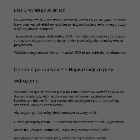
Etap 3: Wyniki po 30 dniach
Po wdrożeniu zmian współczynnik konwersji wzrósł z 0,7% do
2,4%
. To ponad
trzykrotny wzrost efektywności
bez zwiększania budżetu reklamowego, liczby
wejść czy nowych kampanii.
Ten przykład pokazuje istotę
audytu CRO
: nie chodzi o kosmetykę strony, ale o
strategiczne decyzje oparte na danych, które przekładają się na
realny wzrost
przychodów
.
Właśnie dlatego mówię klientom –
audyt CRO to nie estetyka, to ekonomia.
Co robić po audycie? – Najważniejsze przy
wdrożeniu
Wykonanie audytu to dopiero
pierwszy krok
. Prawdziwa wartość pojawia się
dopiero wtedy, gdy rekomendacje zostaną wdrożone i przetestowane.
Największym błędem firm jest traktowanie audytu jako raportu „do szuflady”,
bez działań, danych i konsekwencji.
Aby audyt przyniósł realny efekt, konieczne są cztery kroki:
Ustal priorytety zmian
– nie wszystko trzeba wdrażać od razu. Wykorzystaj
model
ICE (Impact, Confidence, Ease)
, który pozwala ocenić, które
modyfikacje przyniosą największy efekt przy najmniejszym wysiłku.