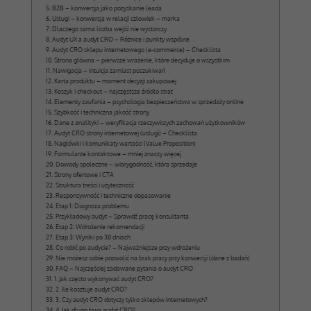
B2B – konwersja jako pozyskanie leada
Usługi – konwersja w relacji człowiek – marka
Dlaczego sama liczba wejść nie wystarczy
Audyt UX a audyt CRO – Różnice i punkty wspólne
Audyt CRO sklepu internetowego (e-commerce) – Checklista
Strona główna – pierwsze wrażenie, które decyduje o wszystkim
Nawigacja – intuicja zamiast poszukiwań
Karta produktu – moment decyzji zakupowej
Koszyk i checkout – najczęstsze źródło strat
Elementy zaufania – psychologia bezpieczeństwa w sprzedaży online
Szybkość i techniczna jakość strony
Dane z analityki – weryfikacja rzeczywistych zachowań użytkowników
Audyt CRO strony internetowej (usługi) – Checklista
Nagłówki i komunikaty wartości (Value Proposition)
Formularze kontaktowe – mniej znaczy więcej
Dowody społeczne – wiarygodność, która sprzedaje
Strony ofertowe i CTA
Struktura treści i użyteczność
Responsywność i techniczne dopasowanie
Etap 1: Diagnoza problemu
Przykładowy audyt – Sprawdź pracę konsultanta
Etap 2: Wdrożenie rekomendacji
Etap 3: Wyniki po 30 dniach
Co robić po audycie? – Najważniejsze przy wdrożeniu
Nie możesz sobie pozwolić na brak pracy przy konwersji (dane z badań)
FAQ – Najczęściej zadawane pytania o audyt CRO
1. Jak często wykonywać audyt CRO?
2. Ile kosztuje audyt CRO?
3. Czy audyt CRO dotyczy tylko sklepów internetowych?
4. Jak długo trwa audyt CRO?