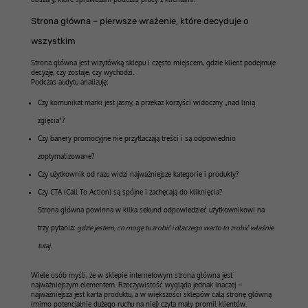
Strona główna – pierwsze wrażenie, które decyduje o
wszystkim
Strona główna jest wizytówką sklepu i często miejscem, gdzie klient podejmuje
decyzję, czy zostaje, czy wychodzi.
Podczas audytu analizuję:
Czy komunikat marki jest jasny, a przekaz korzyści widoczny „nad linią
zgięcia”?
Czy banery promocyjne nie przytłaczają treści i są odpowiednio
zoptymalizowane?
Czy użytkownik od razu widzi najważniejsze kategorie i produkty?
Czy CTA (Call To Action) są spójne i zachęcają do kliknięcia?
Strona główna powinna w kilka sekund odpowiedzieć użytkownikowi na
trzy pytania:
gdzie jestem, co mogę tu zrobić i dlaczego warto to zrobić właśnie
tutaj
.
Wiele osób myśli, że w sklepie internetowym strona główna jest
najważniejszym elementem. Rzeczywistość wygląda jednak inaczej –
najważniejsza jest karta produktu, a w większości sklepów całą stronę główną
(mimo potencjalnie dużego ruchu na niej) czyta mały promil klientów.