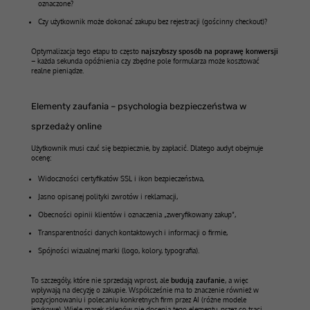
oznaczone?
Czy użytkownik może dokonać zakupu bez rejestracji (gościnny checkout)?
Optymalizacja tego etapu to często
najszybszy sposób na poprawę konwersji
– każda sekunda opóźnienia czy zbędne pole formularza może kosztować
realne pieniądze.
Elementy zaufania – psychologia bezpieczeństwa w
sprzedaży online
Użytkownik musi czuć się bezpiecznie, by zapłacić. Dlatego audyt obejmuje
ocenę:
Widoczności certyfikatów SSL i ikon bezpieczeństwa,
Jasno opisanej polityki zwrotów i reklamacji,
Obecności opinii klientów i oznaczenia „zweryfikowany zakup”,
Transparentności danych kontaktowych i informacji o firmie,
Spójności wizualnej marki (logo, kolory, typografia).
To szczegóły, które nie sprzedają wprost, ale
budują zaufanie
, a więc
wpływają na decyzję o zakupie. Współcześnie ma to znaczenie również w
pozycjonowaniu i polecaniu konkretnych firm przez AI (różne modele
językowe). Wiele marek sklepów nie docenia tego elementu, przez co traci