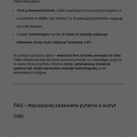
Dane mówią jasno:
Według
Baymard Institute
, średni współczynnik porzuconych koszyków w
e-commerce to
69,8%
, czyli niemal 7 na 10 potencjalnych klientów rezygnuje
tuż przed zakupem.
Z badań
SmartInsights
wynika, że
każde 0,1 sekundy szybszego
ładowania strony może zwiększyć konwersję o 8%
.
W praktyce oznacza to jedno –
większość firm zostawia pieniądze na stole
.
Każdy niewykorzystany formularz, porzucony koszyk czy niedziałający przycisk
to realna strata przychodu. Właśnie dlatego
optymalizacja konwersji
powinna być stałym elementem strategii marketingowej
, a nie
jednorazową inicjatywą.
FAQ – Najczęściej zadawane pytania o audyt
CRO