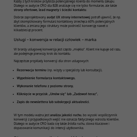
Każdy z tych kroków przybliża potencjalnego klienta do momentu zakupu.
Dlatego w audycie CRO dla B2B analizuje się nie tylko formularze, ale także
strony ofertowe, lead magnety i ścieżki kontaktu
.
Dobrze zaprojektowany
audyt UX strony internetowej
potrafi ujawnić, że np.
zbyt skomplikowany formularz kontaktowy zniechęca 60% potencjalnych
klientów, a zmiana jego struktury może podnieść konwersję nawet o
kilkadziesiąt procent.
Usługi – konwersja w relacji człowiek – marka
W branży usługowej konwersja jest często „miękka”. Klient nie kupuje od razu,
ale podejmuje pierwszy krok do kontaktu.
Najczęstsze przykłady konwersji dla stron usługowych:
Rezerwacja terminu
(np. wizyty u specjalisty lub konsultacji),
Wypełnienie formularza kontaktowego
,
Wykonanie telefonu z poziomu strony
,
Kliknięcie w przycisk „Umów się” lub „Zadzwoń teraz”
,
Zapis do newslettera lub subskrypcji aktualności.
W tym modelu ważna jest
analiza jakości ruchu
, bo wysoki współczynnik
konwersji z przypadkowych wejść nie oznacza faktycznego wzrostu klientów.
Dlatego w audycie CRO bada się także źródła ruchu, słowa kluczowe i
dopasowanie komunikacji do intencji użytkownika.