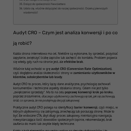
Dołącz do społeczności Newslettera
Udało się, właśnie dołączyłeś do naszej społeczności. Oczekuj pierwszych
wiadomości!
Audyt CRO – Czym jest analiza konwersji i po co
ją robić?
Każda strona internetowa ma cel. Niektóre są wykonane, by sprzedać, pozyskać
zapytanie, zwiększyć liczbę zapisów lub zachęcić do kontaktu. Problem pojawia
się wtedy, gdy ruch na stronie jest, ale
efektów brak
.
Właśnie tutaj wchodzi w grę
audyt CRO (Conversion Rate Optimization)
,
czyli dogłębna analiza skuteczności strony w
zamienianiu użytkowników w
klientów, subskrybentów lub leady
.
Audyt CRO to proces, który łączy dane analityczne, psychologię zachowań
konsumentów i techniczne aspekty działania strony. Celem nie jest tylko
„zwiększenie sprzedaży”. Ma to na celu
poprawę konwersji krok po kroku
,
poprzez zrozumienie,
dlaczego użytkownicy zachowują się tak, jak się zachowują
,
oraz
co sprawia, że nie podejmują decyzji zakupowej
.
Praktycznie audyt CRO polega na identyfikacji
barier konwersji
, czyli miejsc, w
których użytkownicy się zatrzymują, zniechęcają lub porzucają stronę. Może to
być źle widoczne CTA, zbyt długi proces zakupowy, nieintuicyjna nawigacja,
niewystarczająca ilość dowodów społecznych (opinie, rekomendacje), brak
zaufania do marki lub zwykłe błędy techniczne.
Każdy z tych elementów ma realny wpływ na decyzje użytkowników i to