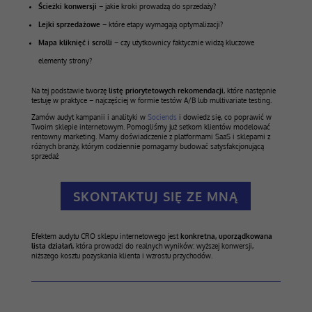
Ścieżki konwersji
– jakie kroki prowadzą do sprzedaży?
Lejki sprzedażowe
– które etapy wymagają optymalizacji?
Mapa kliknięć i scrolli
– czy użytkownicy faktycznie widzą kluczowe
elementy strony?
Na tej podstawie tworzę
listę priorytetowych rekomendacji
, które następnie
testuję w praktyce – najczęściej w formie testów A/B lub multivariate testing.
Zamów audyt kampanii i analityki w
Sociends
i dowiedz się, co poprawić w
Twoim sklepie internetowym. Pomogliśmy już setkom klientów modelować
rentowny marketing. Mamy doświadczenie z platformami SaaS i sklepami z
różnych branży, którym codziennie pomagamy budować satysfakcjonującą
sprzedaż
SKONTAKTUJ SIĘ ZE MNĄ
Efektem audytu CRO sklepu internetowego jest
konkretna, uporządkowana
lista działań
, która prowadzi do realnych wyników: wyższej konwersji,
niższego kosztu pozyskania klienta i wzrostu przychodów.