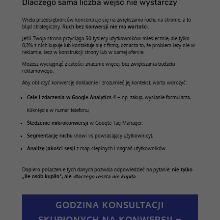
Dlaczego sama liczba wejść nie wystarczy
Wielu przedsiębiorców koncentruje się na zwiększaniu ruchu na stronie, a to
błąd strategiczny.
Ruch bez konwersji nie ma wartości
.
Jeśli Twoja strona przyciąga 50 tysięcy użytkowników miesięcznie, ale tylko
0,3% z nich kupuje lub kontaktuje się z firmą, oznacza to, że problem leży nie w
reklamie, lecz w konstrukcji strony lub w samej ofercie.
Możesz wyciągnąć z całości znacznie więcej, bez zwiększania budżetu
reklamowego.
Aby obliczyć konwersję dokładnie i zrozumieć jej kontekst, warto wdrożyć:
Cele i zdarzenia w Google Analytics 4
– np. zakup, wysłanie formularza,
kliknięcie w numer telefonu,
Śledzenie mikrokonwersji
w Google Tag Manager,
Segmentację ruchu
(nowi vs powracający użytkownicy),
Analizę jakości sesji
z map cieplnych i nagrań użytkowników.
Dopiero połączenie tych danych pozwala odpowiedzieć na pytanie:
nie tylko
„ile osób kupiło”, ale
dlaczego reszta nie kupiła
.
GODZINA KONSULTACJI
SKUPIONYCH NA KONWERSJI =