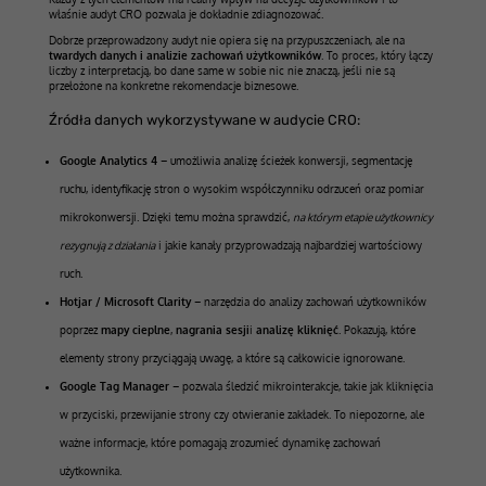
właśnie audyt CRO pozwala je dokładnie zdiagnozować.
Dobrze przeprowadzony audyt nie opiera się na przypuszczeniach, ale na
twardych danych i analizie zachowań użytkowników
. To proces, który łączy
liczby z interpretacją, bo dane same w sobie nic nie znaczą, jeśli nie są
przełożone na konkretne rekomendacje biznesowe.
Źródła danych wykorzystywane w audycie CRO:
Google Analytics 4
– umożliwia analizę ścieżek konwersji, segmentację
ruchu, identyfikację stron o wysokim współczynniku odrzuceń oraz pomiar
mikrokonwersji. Dzięki temu można sprawdzić,
na którym etapie użytkownicy
rezygnują z działania
i jakie kanały przyprowadzają najbardziej wartościowy
ruch.
Hotjar / Microsoft Clarity
– narzędzia do analizy zachowań użytkowników
poprzez
mapy cieplne
,
nagrania sesji
i
analizę kliknięć
. Pokazują, które
elementy strony przyciągają uwagę, a które są całkowicie ignorowane.
Google Tag Manager
– pozwala śledzić mikrointerakcje, takie jak kliknięcia
w przyciski, przewijanie strony czy otwieranie zakładek. To niepozorne, ale
ważne informacje, które pomagają zrozumieć dynamikę zachowań
użytkownika.