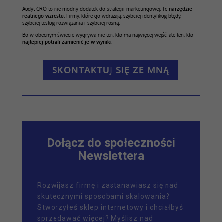
Audyt CRO to nie modny dodatek do strategii marketingowej. To
narzędzie
realnego wzrostu
. Firmy, które go wdrażają, szybciej identyfikują błędy,
szybciej testują rozwiązania i szybciej rosną.
Bo w obecnym świecie wygrywa nie ten, kto ma najwięcej wejść, ale ten, kto
najlepiej potrafi zamienić je w wyniki
.
SKONTAKTUJ SIĘ ZE MNĄ
Dołącz do społeczności
Newslettera
Rozwijasz firmę i zastanawiasz się nad
skutecznymi sposobami skalowania?
Stworzyłeś sklep internetowy i chciałbyś
sprzedawać więcej? Myślisz nad