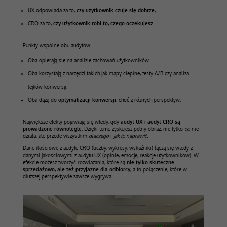
UX odpowiada za to,
czy użytkownik czuje się dobrze
,
CRO za to,
czy użytkownik robi to, czego oczekujesz
.
Punkty wspólne obu audytów:
Oba opierają się na analizie zachowań użytkowników.
Oba korzystają z narzędzi takich jak mapy cieplne, testy A/B czy analiza
lejków konwersji.
Oba dążą do
optymalizacji konwersji
, choć z różnych perspektyw.
Największe efekty pojawiają się wtedy, gdy
audyt UX i audyt CRO są
prowadzone równolegle
. Dzięki temu zyskujesz pełny obraz: nie tylko
co
nie
działa, ale przede wszystkim
dlaczego
i
jak to naprawić
.
Dane ilościowe z audytu CRO (liczby, wykresy, wskaźniki) łączą się wtedy z
danymi jakościowymi z audytu UX (opinie, emocje, reakcje użytkowników). W
efekcie możesz tworzyć rozwiązania, które są
nie tylko skuteczne
sprzedażowo, ale też przyjazne dla odbiorcy
, a to połączenie, które w
dłuższej perspektywie zawsze wygrywa.