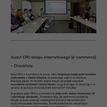
Audyt CRO sklepu internetowego (e-commerce)
– Checklista
Audyt CRO w e-commerce to proces, który
diagnozuje każdy punkt kontaktu
użytkownika z Twoim sklepem
, od pierwszego wejścia na stronę po
finalizację zakupu. To nie tylko analiza danych, ale przede wszystkim
zrozumienie zachowań i emocji klienta
: co go przyciąga, co zatrzymuje, a co
sprawia, że opuszcza stronę tuż przed dokonaniem transakcji.
W praktyce audyt CRO w e-commerce to
połączenie analizy technicznej, UX
i psychologii zakupowej
. Zrozumienie tego, jak użytkownicy podejmują
decyzje, pozwala zwiększyć współczynnik konwersji bez konieczności
zwiększania budżetu reklamowego. Poniżej przedstawiam najważniejsze
obszary, które sprawdzam podczas pracy z klientami.