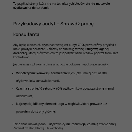
To przykład strony, która nie ma technicznych błędów, ale
nie motywuje
użytkownika do działania
.
Przykładowy audyt – Sprawdź pracę
konsultanta
Aby lepiej zrozumieć, czym naprawdę jest
audyt CRO
, prześledźmy przykład z
mojej praktyki doradczej. Załóżmy, że analizuję
stronę usługową agencji
doradczej
, której głównym celem jest pozyskiwanie leadów poprzez formularz
kontaktowy.
Już pierwszy rzut oka na dane analityczne pokazuje niepokojące sygnały:
Współczynnik konwersji formularza:
0,7% (czyli mniej niż 1 na 100
użytkowników zostawia kontakt),
Czas na stronie:
10 sekund – 60% użytkowników opuszcza stronę niemal
natychmiast,
Najczęściej klikany element:
logo w nagłówku, które prowadzi… z
powrotem do strony głównej.
Takie dane mówią jedno – użytkownicy
nie rozumieją, co mają zrobić dalej
.
Zamiast działać, błądzą lub wychodzą.