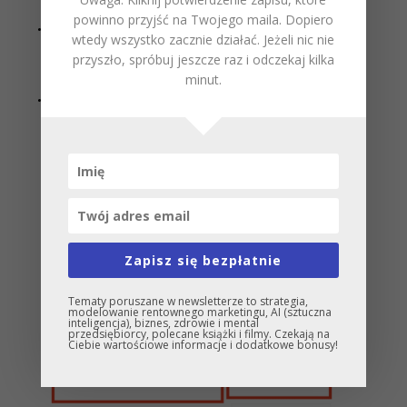
innymi elementami
powinno przyjść na Twojego maila. Dopiero
Czy mamy zawarte ikony form płatności (szczególnie płatności
wtedy wszystko zacznie działać. Jeżeli nic nie
najpopularniejszej w Polsce według raportu Gemius E-Commerce 2025, czyli
przyszło, spróbuj jeszcze raz i odczekaj kilka
BLIK)?
minut.
Czy mamy zaprezentowane formy dostaw (w szczególności Paczkomaty /
punkty odbioru)?
Karta produktu powinna łączyć emocje i logikę, czyli przekonać klienta
zarówno
sercem, jak i rozumem
.
Przykład:
Zapisz się bezpłatnie
Tematy poruszane w newsletterze to strategia,
modelowanie rentownego marketingu, AI (sztuczna
inteligencja), biznes, zdrowie i mental
przedsiębiorcy, polecane książki i filmy. Czekają na
Ciebie
wartościowe informacje i dodatkowe bonusy
!