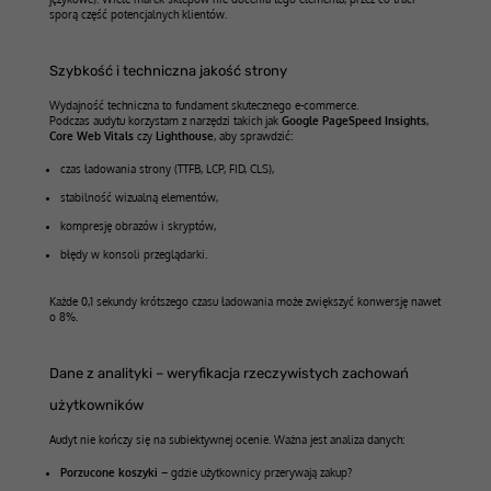
sporą część potencjalnych klientów.
Szybkość i techniczna jakość strony
Wydajność techniczna to fundament skutecznego e-commerce.
Podczas audytu korzystam z narzędzi takich jak
Google PageSpeed Insights
,
Core Web Vitals
czy
Lighthouse
, aby sprawdzić:
czas ładowania strony (TTFB, LCP, FID, CLS),
stabilność wizualną elementów,
kompresję obrazów i skryptów,
błędy w konsoli przeglądarki.
Każde 0,1 sekundy krótszego czasu ładowania może zwiększyć konwersję nawet
o 8%.
Dane z analityki – weryfikacja rzeczywistych zachowań
użytkowników
Audyt nie kończy się na subiektywnej ocenie. Ważna jest analiza danych:
Porzucone koszyki
– gdzie użytkownicy przerywają zakup?